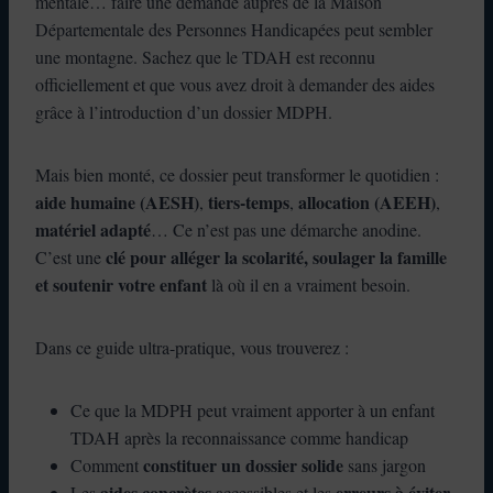
mentale… faire une demande auprès de la Maison
Départementale des Personnes Handicapées peut sembler
une montagne. Sachez que le TDAH est reconnu
officiellement et que vous avez droit à demander des aides
grâce à l’introduction d’un dossier MDPH.
Mais bien monté, ce dossier peut transformer le quotidien :
aide humaine (AESH)
tiers-temps
allocation (AEEH)
,
,
,
matériel adapté
… Ce n’est pas une démarche anodine.
clé pour alléger la scolarité, soulager la famille
C’est une
et soutenir votre enfant
là où il en a vraiment besoin.
Dans ce guide ultra-pratique, vous trouverez :
Ce que la MDPH peut vraiment apporter à un enfant
TDAH après la reconnaissance comme handicap
constituer un dossier solide
Comment
sans jargon
aides concrètes
erreurs à éviter
Les
accessibles et les