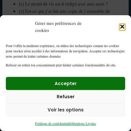
[x] Le projet de vie est-il rédigé avec mes mots ?
[x] Est-ce que j’ai fait une copie de l’ensemble du
dossier avant l’envoi ?
Gérer mes préférences de
cookies
en recommandé avec
Astuce : Envoyez votre dossier
accusé de réception
pour garder une trace.
Pour t’offrir la meilleure expérience, on utilise des technologies comme les cookies
pour stocker et/ou accéder à des informations de navigation. Accepter ces technologies
nous permet de traiter certaines données
Erreurs fréquentes et
Refuser ou retirer ton consentement peut limiter certaines fonctionnalités du site.
conseils pour ne pas se faire
recaler
Accepter
Refuser
La majorité des refus de la MDPH ne sont pas liés au trouble
lui-même, mais à une mauvaise présentation du dossier.
Voir les options
Voici les erreurs les plus courantes à éviter, avec les
stratégies à appliquer pour renforcer votre demande.
Politique de confidentialité
Mentions Légales