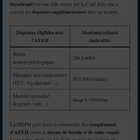
Handicapé)
est une aide versée par la CAF. Elle vise à
dépenses supplémentaires
couvrir les
liées au trouble.
Dépenses éligibles avec
Montants estimés
l’AEEH
(indicatifs)
Bilans
200 à 600 €
neuropsychologiques
Thérapies non remboursées
50 à 100 €/séance
(TCC, ergothérapie…)
Matériel spécialisé
Jusqu’à 1000 €/an
(logiciels, ordi…)
compléments
La MDPH peut aussi recommander des
d’AEEH
niveau de besoin et de soins requis
, selon le
.
Lisez notre article sur les droits et aides financières ici.