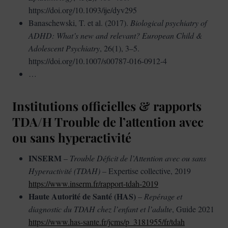
https://doi.org/10.1093/ije/dyv295
Banaschewski, T. et al. (2017).
Biological psychiatry of
ADHD: What’s new and relevant?
European Child &
Adolescent Psychiatry
, 26(1), 3–5.
https://doi.org/10.1007/s00787-016-0912-4
…
Institutions officielles & rapports
TDA/H Trouble de l’attention avec
ou sans hyperactivité
INSERM
–
Trouble Déficit de l’Attention avec ou sans
Hyperactivité (TDAH)
– Expertise collective, 2019
https://www.inserm.fr/rapport-tdah-2019
Haute Autorité de Santé (HAS)
–
Repérage et
diagnostic du TDAH chez l’enfant et l’adulte
, Guide 2021
https://www.has-sante.fr/jcms/p_3181955/fr/tdah