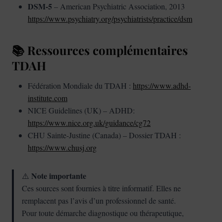
DSM-5
– American Psychiatric Association, 2013
https://www.psychiatry.org/psychiatrists/practice/dsm
📚 Ressources complémentaires
TDAH
Fédération Mondiale du TDAH :
https://www.adhd-
institute.com
NICE Guidelines (UK) – ADHD:
https://www.nice.org.uk/guidance/cg72
CHU Sainte-Justine (Canada) – Dossier TDAH :
https://www.chusj.org
Note importante
⚠️
Ces sources sont fournies à titre informatif. Elles ne
remplacent pas l’avis d’un professionnel de santé.
Pour toute démarche diagnostique ou thérapeutique,