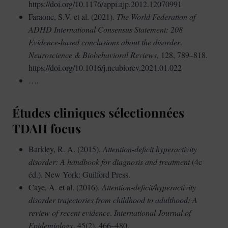
https://doi.org/10.1176/appi.ajp.2012.12070991
Faraone, S.V. et al. (2021).
The World Federation of
ADHD International Consensus Statement: 208
Evidence-based conclusions about the disorder
.
Neuroscience & Biobehavioral Reviews
, 128, 789–818.
https://doi.org/10.1016/j.neubiorev.2021.01.022
….
Études cliniques sélectionnées
TDAH focus
Barkley, R. A. (2015).
Attention-deficit hyperactivity
disorder: A handbook for diagnosis and treatment
(4e
éd.). New York: Guilford Press.
Caye, A. et al. (2016).
Attention-deficit/hyperactivity
disorder trajectories from childhood to adulthood: A
review of recent evidence
.
International Journal of
Epidemiology
, 45(2), 466–480.