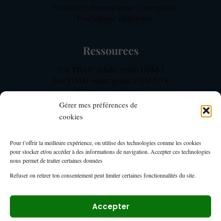
Fondatrice/ Pharmacienne / Enseignante
Psychologue clinicienne
Ressources
Test TDAH Adulte gratuit DSM-5
Test TDAH enfant gratuit DSM-5-TR
Sources scientifiques
Notre méthodologie d’expertise TDAH
Gérer mes préférences de
FAQ TDAH Focus
cookies
Mon Compte
Pour t’offrir la meilleure expérience, on utilise des technologies comme les cookies
pour stocker et/ou accéder à des informations de navigation. Accepter ces technologies
Mon compte TDAH Focus – Membres
nous permet de traiter certaines données
Page du tableau de bord formations
Refuser ou retirer ton consentement peut limiter certaines fonctionnalités du site.
Espace membre
Accepter