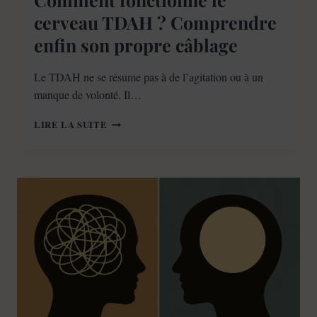
cerveau TDAH ? Comprendre
enfin son propre câblage
Le TDAH ne se résume pas à de l’agitation ou à un
manque de volonté. Il…
COMMENT
LIRE LA SUITE
FONCTIONNE
LE
CERVEAU
TDAH
?
COMPRENDRE
ENFIN
SON
PROPRE
CÂBLAGE