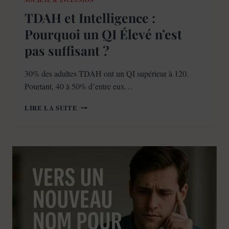
TDAH et Intelligence :
Pourquoi un QI Élevé n’est
pas suffisant ?
30% des adultes TDAH ont un QI supérieur à 120.
Pourtant, 40 à 50% d’entre eux…
TDAH
LIRE LA SUITE
ET
INTELLIGENCE
:
POURQUOI
UN
QI
ÉLEVÉ
N’EST
PAS
SUFFISANT
?