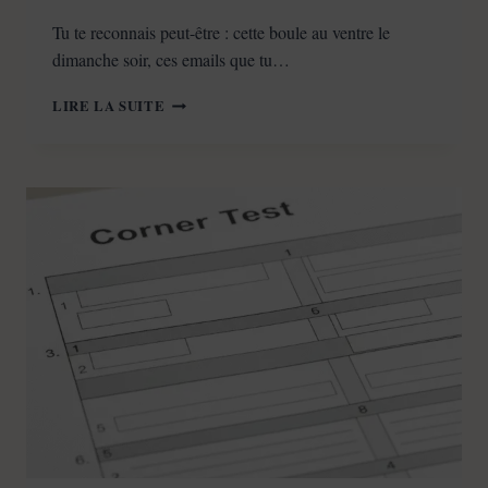
Tu te reconnais peut-être : cette boule au ventre le
dimanche soir, ces emails que tu…
ÉPUISEMENT
LIRE LA SUITE
MENTAL,
BURNOUT
ET
TDAH
:
3
STRATÉGIES
POUR
RETROUVER
L’ÉNERGIE.