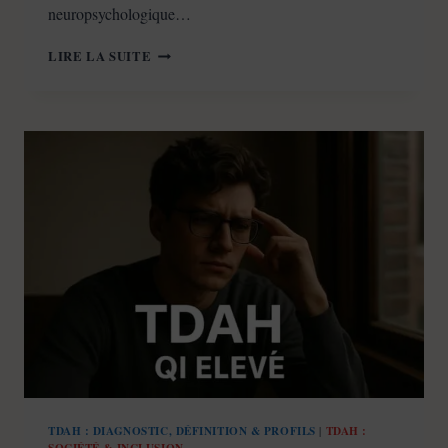
neuropsychologique…
PRIX
LIRE LA SUITE
DIAGNOSTIC
TDAH
:
COMBIEN
ÇA
COÛTE
VRAIMENT
EN
2026
?
TDAH : DIAGNOSTIC, DÉFINITION & PROFILS
TDAH :
|
SOCIÉTÉ & INCLUSION