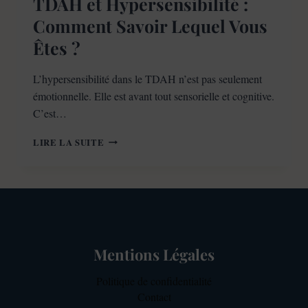
TDAH et Hypersensibilité :
Comment Savoir Lequel Vous
Êtes ?
L’hypersensibilité dans le TDAH n’est pas seulement
émotionnelle. Elle est avant tout sensorielle et cognitive.
C’est…
TDAH
LIRE LA SUITE
ET
HYPERSENSIBILITÉ
:
COMMENT
SAVOIR
LEQUEL
VOUS
ÊTES
Mentions Légales
?
Politique de confidentialité
Contact