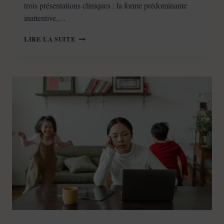
trois présentations cliniques : la forme prédominante
inattentive,…
QUEL
LIRE LA SUITE
TYPE
DE
TDAH
AVEZ-
VOUS
?
3
TYPES
+
7
PROFILS
EXPLIQUÉS