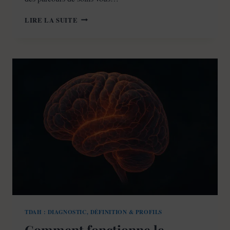
TDAH
LIRE LA SUITE
:
PAR
QUEL
MÉDECIN
COMMENCER
?
(PARCOURS
COMPLET
+
DÉLAIS)
TDAH : DIAGNOSTIC, DÉFINITION & PROFILS
Comment fonctionne le