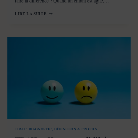
faire la différence ? Quand un enfant est agité,…
TDAH,
LIRE LA SUITE
AUTISME
(TSA)
ET
COMORBIDITÉS
:
COMMENT
FAIRE
LA
DIFFÉRENCE
ET
POSER
LE
BON
DIAGNOSTIC
?
TDAH : DIAGNOSTIC, DÉFINITION & PROFILS