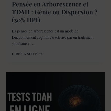
Pensée en Arborescence et
TDAH : Génie ou Dispersion ?
(30% HPI)
La pensée en arborescence est un mode de
fonctionnement cognitif caractérisé par un traitement
simultané et…
PENSÉE
LIRE LA SUITE
EN
ARBORESCENCE
ET
TDAH
:
GÉNIE
OU
DISPERSION
?
(30%
HPI)