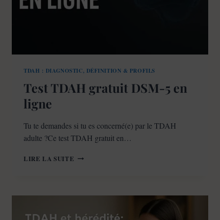
TDAH : DIAGNOSTIC, DÉFINITION & PROFILS
Test TDAH gratuit DSM-5 en
ligne
Tu te demandes si tu es concerné(e) par le TDAH
adulte ?Ce test TDAH gratuit en…
TEST
LIRE LA SUITE
TDAH
GRATUIT
DSM-
5
EN
LIGNE