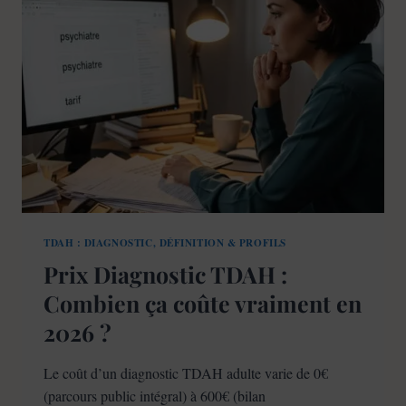
SIGNES
À
RECONNAÎTRE
(AU-
DELÀ
DES
3
SYMPTÔMES
CONNUS)
TDAH : DIAGNOSTIC, DÉFINITION & PROFILS
Prix Diagnostic TDAH :
Combien ça coûte vraiment en
2026 ?
Le coût d’un diagnostic TDAH adulte varie de 0€
(parcours public intégral) à 600€ (bilan