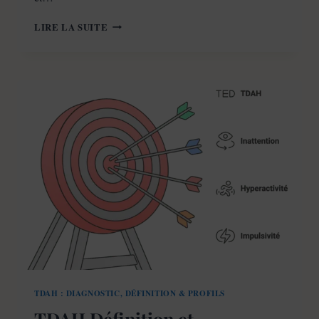
LE
LIRE LA SUITE
TDAH
EST-
IL
HÉRÉDITAIRE
?
CE
QUE
DIT
LA
SCIENCE
(74%
GÉNÉTIQUE)
TDAH : DIAGNOSTIC, DÉFINITION & PROFILS
TDAH Définition et