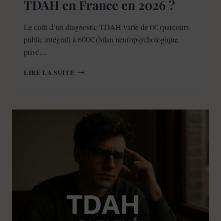
TDAH en France en 2026 ?
Le coût d’un diagnostic TDAH varie de 0€ (parcours
public intégral) à 600€ (bilan neuropsychologique
privé…
COMBIEN
LIRE LA SUITE
COÛTE
UN
DIAGNOSTIC
TDAH
EN
FRANCE
EN
2026
?