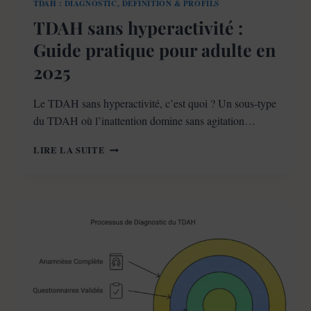
TDAH : DIAGNOSTIC, DÉFINITION & PROFILS
TDAH sans hyperactivité :
Guide pratique pour adulte en
2025
Le TDAH sans hyperactivité, c’est quoi ? Un sous-type
du TDAH où l’inattention domine sans agitation…
TDAH
LIRE LA SUITE
SANS
HYPERACTIVITÉ
:
GUIDE
PRATIQUE
POUR
ADULTE
EN
2025