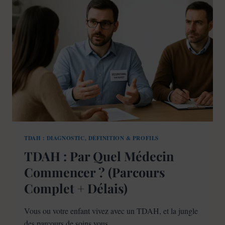
?
VOICI
CE
QUE
DISENT
LES
EXPERTS
TDAH : DIAGNOSTIC, DÉFINITION & PROFILS
TDAH : Par Quel Médecin
Commencer ? (Parcours
Complet + Délais)
Vous ou votre enfant vivez avec un TDAH, et la jungle
des parcours de soins vous…