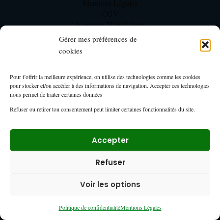
Mentions Légales
CGV
A propos TDAH focus
Fondatrice/ Pharmacienne / Enseignante
Gérer mes préférences de
Psychologue clinicienne
cookies
Ressources
Pour t’offrir la meilleure expérience, on utilise des technologies comme les cookies
pour stocker et/ou accéder à des informations de navigation. Accepter ces technologies
nous permet de traiter certaines données
Test TDAH Adulte gratuit DSM-5
Test TDAH enfant gratuit DSM-5-TR
Refuser ou retirer ton consentement peut limiter certaines fonctionnalités du site.
Sources scientifiques
Notre méthodologie d’expertise TDAH
Accepter
FAQ TDAH Focus
Refuser
Mon Compte
Voir les options
Mon compte TDAH Focus – Membres
Page du tableau de bord formations
Politique de confidentialité
Mentions Légales
Espace membre