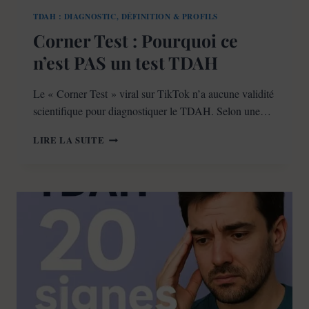
TDAH : DIAGNOSTIC, DÉFINITION & PROFILS
Corner Test : Pourquoi ce
n’est PAS un test TDAH
Le « Corner Test » viral sur TikTok n’a aucune validité
scientifique pour diagnostiquer le TDAH. Selon une…
CORNER
LIRE LA SUITE
TEST
:
POURQUOI
CE
N’EST
PAS
UN
TEST
TDAH