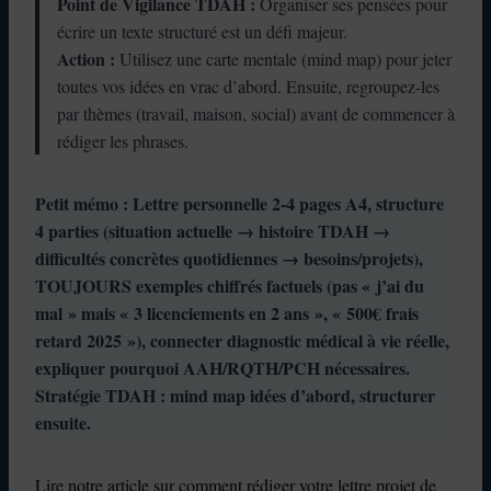
Point de Vigilance TDAH :
Organiser ses pensées pour
écrire un texte structuré est un défi majeur.
Action :
Utilisez une carte mentale (mind map) pour jeter
toutes vos idées en vrac d’abord. Ensuite, regroupez-les
par thèmes (travail, maison, social) avant de commencer à
rédiger les phrases.
Petit mémo : Lettre personnelle 2-4 pages A4, structure
4 parties (situation actuelle → histoire TDAH →
difficultés concrètes quotidiennes → besoins/projets),
TOUJOURS exemples chiffrés factuels (pas « j’ai du
mal » mais « 3 licenciements en 2 ans », « 500€ frais
retard 2025 »), connecter diagnostic médical à vie réelle,
expliquer pourquoi AAH/RQTH/PCH nécessaires.
Stratégie TDAH : mind map idées d’abord, structurer
ensuite.
Lire notre article sur comment rédiger votre lettre projet de