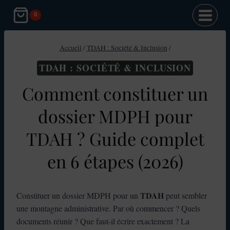
Aller
0
au
contenu
Accueil
/
TDAH : Société & Inclusion
/
TDAH : SOCIÉTÉ & INCLUSION
Comment constituer un
dossier MDPH pour
TDAH ? Guide complet
en 6 étapes (2026)
TDAH
Constituer un dossier MDPH pour un
peut sembler
une montagne administrative. Par où commencer ? Quels
documents réunir ? Que faut-il écrire exactement ? La