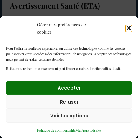
Avertissement Santé (ETA)
Rédigé par Nora Ouassini, Pharmacienne et enseignante
Gérer mes préférences de
spécialisée en pharmacologie, pharmacognosie, nutrithérapie
cookies
et neurosciences.
Pour t’offrir la meilleure expérience, on utilise des technologies comme les cookies
Relu par Sarah El Amri, psychologue clinicienne spécialisée.
pour stocker et/ou accéder à des informations de navigation. Accepter ces technologies
nous permet de traiter certaines données
⚠️ Informations à but éducatif uniquement. Ne remplace pas
Refuser ou retirer ton consentement peut limiter certaines fonctionnalités du site.
un avis médical professionnel. Consultez toujours un
médecin ou psychologue qualifié pour toute question de
Accepter
santé.
Refuser
Pour aller plus loin dans vos démarches, consultez notre
Voir les options
guide complet des aides financières TDAH en France
et
notre
comparatif des systèmes de reconnaissance TDAH par
Politique de confidentialité
Mentions Légales
pays
.