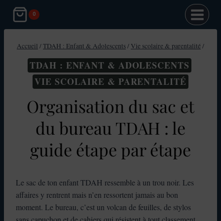
Aller
0
au
contenu
Accueil
/
TDAH : Enfant & Adolescents
/
Vie scolaire & parentalité
/
TDAH : ENFANT & ADOLESCENTS
VIE SCOLAIRE & PARENTALITÉ
Organisation du sac et
du bureau TDAH : le
guide étape par étape
Le sac de ton enfant TDAH ressemble à un trou noir. Les
affaires y rentrent mais n’en ressortent jamais au bon
moment. Le bureau, c’est un volcan de feuilles, de stylos
sans capuchon et de cahiers qui résistent à tout classement.