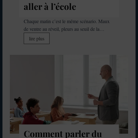
aller à l’école
Chaque matin c’est le même scénario. Maux
de ventre au réveil, pleurs au seuil de la…
R
lire plus
e
f
u
s
s
c
o
l
a
i
r
e
Comment parler du