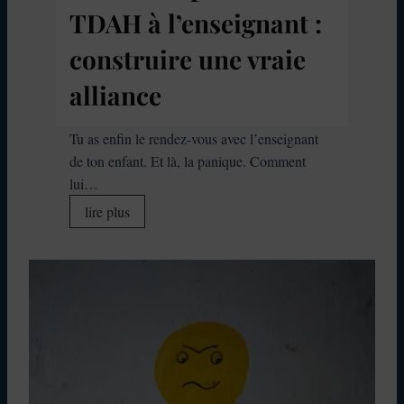
e
TDAH à l’enseignant :
t
T
construire une vraie
D
alliance
A
H
:
Tu as enfin le rendez-vous avec l’enseignant
q
de ton enfant. Et là, la panique. Comment
u
lui…
a
C
lire plus
n
o
d
m
t
m
o
e
n
n
e
t
n
p
f
a