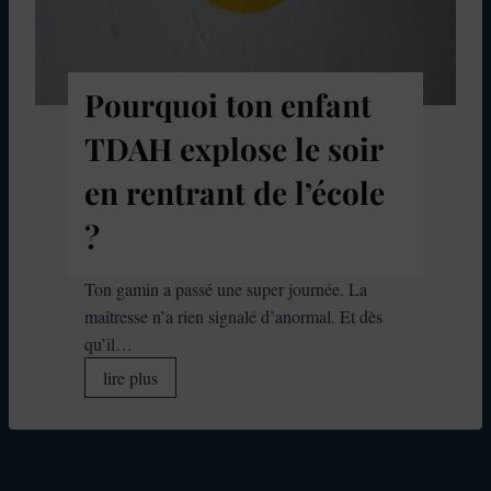
a
r
n
l
t
e
n
r
Pourquoi ton enfant
e
d
TDAH explose le soir
p
u
e
T
en rentrant de l’école
u
D
t
?
A
p
H
l
à
Ton gamin a passé une super journée. La
u
l
maîtresse n’a rien signalé d’anormal. Et dès
s
’
qu’il…
a
e
P
lire plus
l
n
o
l
s
u
e
e
r
r
i
q