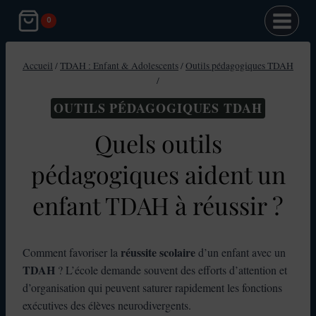
Aller
0
au
contenu
Accueil
/
TDAH : Enfant & Adolescents
/
Outils pédagogiques TDAH
/
OUTILS PÉDAGOGIQUES TDAH
Quels outils
pédagogiques aident un
enfant TDAH à réussir ?
réussite scolaire
Comment favoriser la
d’un enfant avec un
TDAH
? L’école demande souvent des efforts d’attention et
d’organisation qui peuvent saturer rapidement les fonctions
exécutives des élèves neurodivergents.