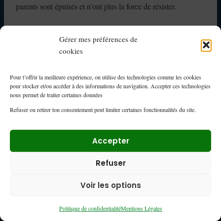
parents sont épuisés et n’ont plus la force de résister.
Gérer mes préférences de
Ces routines existent, déjà prêtes.
cookies
Vous gagnez du temps, de la voix, et des soirées
plus calmes. 49 €.
Pour t’offrir la meilleure expérience, on utilise des technologies comme les cookies
pour stocker et/ou accéder à des informations de navigation. Accepter ces technologies
👉 J’accède aux fiches
nous permet de traiter certaines données
Refuser ou retirer ton consentement peut limiter certaines fonctionnalités du site.
Avertissement Santé (ETA)
Accepter
Rédigé par Nora Ouassini, Pharmacienne et enseignante
Refuser
spécialisée en pharmacologie, pharmacognosie, nutrithérapie
Voir les options
et neurosciences.
Politique de confidentialité
Mentions Légales
Relu par Sarah El Amri, psychologue clinicienne spécialisée.