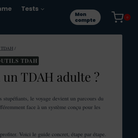
mme
Tests
Mon
0
compte
ls TDAH
/
OUTILS TDAH
 un TDAH adulte ?
és stupéfiants, le voyage devient un parcours du
ifféremment face à un système conçu pour les
ofiter. Voici le guide concret, étape par étape.