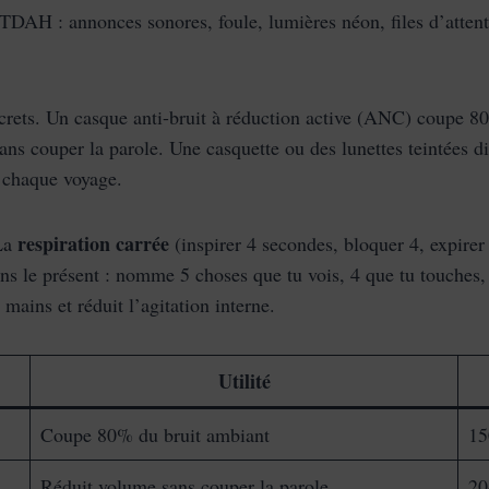
u TDAH : annonces sonores, foule, lumières néon, files d’atte
crets. Un casque anti-bruit à réduction active (ANC) coupe 8
s couper la parole. Une casquette ou des lunettes teintées dim
t chaque voyage.
respiration carrée
 La
(inspirer 4 secondes, bloquer 4, expire
s le présent : nomme 5 choses que tu vois, 4 que tu touches, 
mains et réduit l’agitation interne.
Utilité
Coupe 80% du bruit ambiant
15
Réduit volume sans couper la parole
20