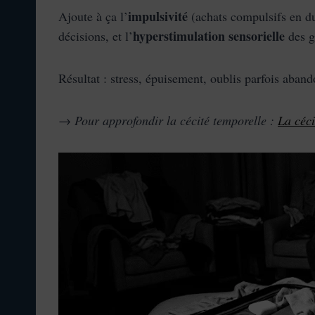
impulsivité
Ajoute à ça l’
(achats compulsifs en du
hyperstimulation sensorielle
décisions, et l’
des g
Résultat : stress, épuisement, oublis parfois aba
→
Pour approfondir la cécité temporelle :
La céc