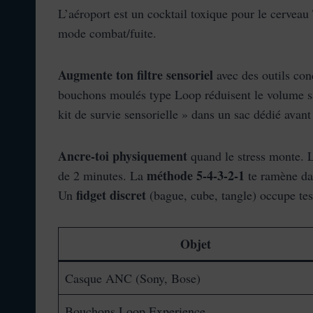
L’aéroport est un cocktail toxique pour le cervea
mode combat/fuite.
Augmente ton filtre sensoriel
avec des outils con
bouchons moulés type Loop réduisent le volume san
kit de survie sensorielle » dans un sac dédié avan
Ancre-toi physiquement
quand le stress monte.
méthode 5-4-3-2-1
de 2 minutes. La
te ramène dan
fidget discret
Un
(bague, cube, tangle) occupe tes 
Objet
Casque ANC (Sony, Bose)
Bouchons Loop Experience