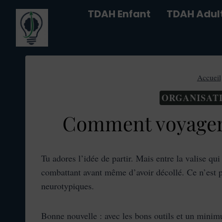
Aller
TDAH Enfant
TDAH Adul
au
contenu
Accueil
ORGANISATI
Comment voyager 
Tu adores l’idée de partir. Mais entre la valise qu
combattant avant même d’avoir décollé. Ce n’est 
neurotypiques.
Bonne nouvelle : avec les bons outils et un minimu