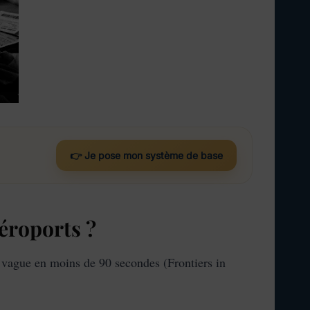
👉 Je pose mon système de base
éroports ?
f vague en moins de 90 secondes (Frontiers in