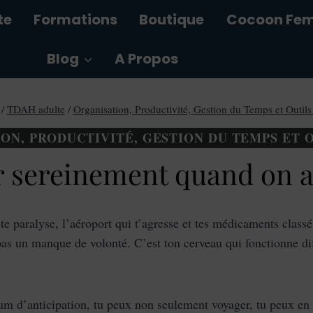
te
Formations
Boutique
Cocoon Fe
Blog
A Propos
/
TDAH adulte
/
Organisation, Productivité, Gestion du Temps et Outi
ON, PRODUCTIVITÉ, GESTION DU TEMPS ET 
sereinement quand on a
i te paralyse, l’aéroport qui t’agresse et tes médicaments class
pas un manque de volonté. C’est ton cerveau qui fonctionne d
m d’anticipation, tu peux non seulement voyager, tu peux en pr