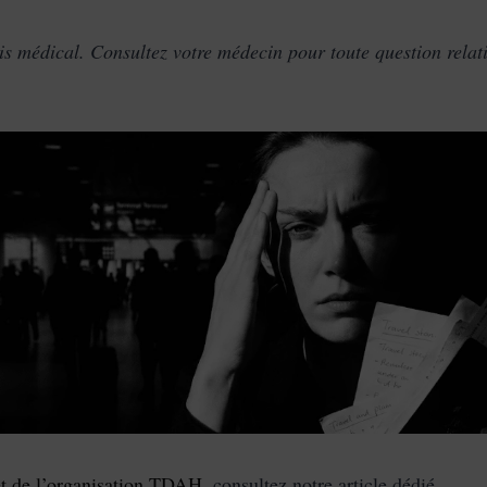
vis médical. Consultez votre médecin pour toute question relat
t de l’organisation TDAH
, consultez notre article dédié.