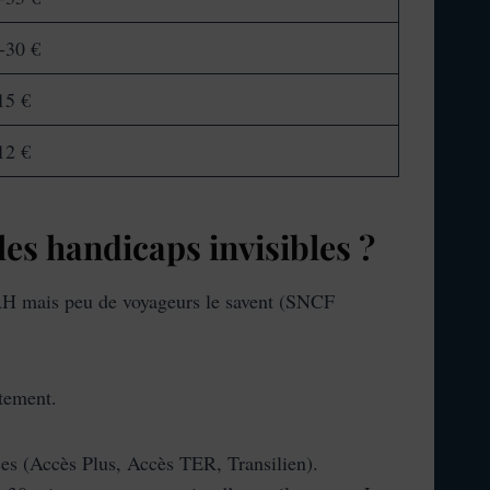
-30 €
15 €
12 €
es handicaps invisibles ?
TDAH mais peu de voyageurs le savent (SNCF
ètement.
ices (Accès Plus, Accès TER, Transilien).