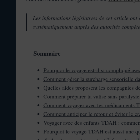
Les informations législatives de cet article ont 
systématiquement auprès des autorités compéte
Sommaire
Pourquoi le voyage est-il si compliqué av
Comment gérer la surcharge sensorielle dan
Quelles aides proposent les compagnies de 
Comment préparer ta valise sans paralysie
Comment voyager avec tes médicaments TDA
Comment anticiper le retour et éviter le c
Voyager avec des enfants TDAH : comment l
Pourquoi le voyage TDAH est aussi une que