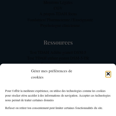
Mentions Légales
CGV
A propos TDAH focus
Fondatrice/ Pharmacienne / Enseignante
Psychologue clinicienne
Ressources
Test TDAH Adulte gratuit DSM-5
Test TDAH enfant gratuit DSM-5-TR
Sources scientifiques
Notre méthodologie d’expertise TDAH
Gérer mes préférences de
FAQ TDAH Focus
cookies
Mon Compte
Pour t’offrir la meilleure expérience, on utilise des technologies comme les cookies
pour stocker et/ou accéder à des informations de navigation. Accepter ces technologies
Mon compte TDAH Focus – Membres
nous permet de traiter certaines données
Page du tableau de bord formations
Refuser ou retirer ton consentement peut limiter certaines fonctionnalités du site.
Espace membre