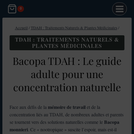
Aller
0
au
contenu
Accueil
/
TDAH : Traitements Naturels & Plantes Médicinales
/
TDAH : TRAITEMENTS NATURELS &
PLANTES MÉDICINALES
Bacopa TDAH : Le guide
adulte pour une
concentration naturelle
mémoire de travail
Face aux défis de la
et de la
concentration liés au TDAH, de nombreux adultes et parents
Bacopa
se tournent vers des solutions naturelles comme le
monnieri
. Ce « nootropique » suscite l’espoir, mais est-il