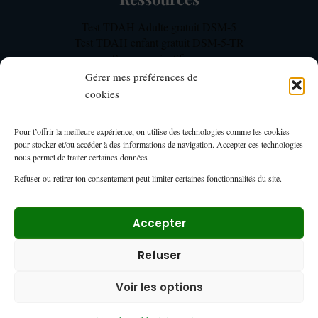
O
P
Test TDAH Adulte gratuit DSM-5
?
Test TDAH enfant gratuit DSM-5-TR
(
Sources scientifiques
P
Notre méthodologie d’expertise TDAH
R
Gérer mes préférences de
FAQ TDAH Focus
O
cookies
T
O
Mon Compte
Pour t’offrir la meilleure expérience, on utilise des technologies comme les cookies
C
pour stocker et/ou accéder à des informations de navigation. Accepter ces technologies
O
Mon compte TDAH Focus – Membres
nous permet de traiter certaines données
L
Page du tableau de bord formations
E
Refuser ou retirer ton consentement peut limiter certaines fonctionnalités du site.
Espace membre
)
Accepter
Refuser
© 2025 TDAH Focus SRL – BE1028972733
– Belgique
Voir les options