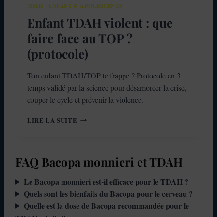
À
TDAH : ENFANT & ADOLESCENTS
U
R
I
Enfant TDAH violent : que
É
S
V
faire face au TOP ?
E
I
(
S
(protocole)
E
E
T
R
Ton enfant TDAH/TOP te frappe ? Protocole en 3
C
S
O
temps validé par la science pour désamorcer la crise,
E
M
S
couper le cycle et prévenir la violence.
M
E
E
X
E
LIRE LA SUITE
N
A
N
T
M
F
L
E
A
E
N
N
FAQ Bacopa monnieri et TDAH
P
S
T
O
(
T
Le Bacopa monnieri est-il efficace pour le TDAH ?
S
S
D
E
Quels sont les bienfaits du Bacopa pour le cerveau ?
A
A
R
Quelle est la dose de Bacopa recommandée pour le
N
H
)
S
V