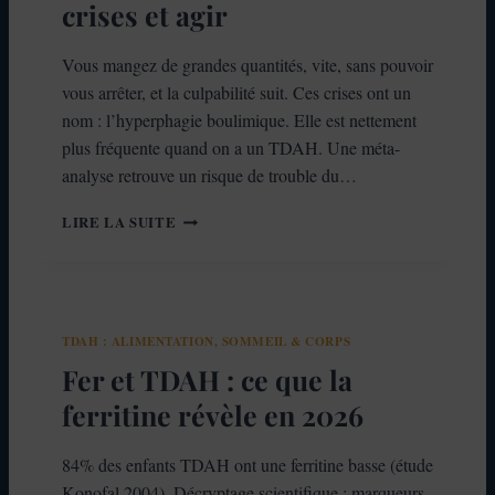
P
crises et agir
O
U
Vous mangez de grandes quantités, vite, sans pouvoir
V
vous arrêter, et la culpabilité suit. Ces crises ont un
E
Z
nom : l’hyperphagie boulimique. Elle est nettement
-
plus fréquente quand on a un TDAH. Une méta-
V
analyse retrouve un risque de trouble du…
O
U
T
LIRE LA SUITE
S
D
C
A
O
H
N
E
D
T
U
TDAH : ALIMENTATION, SOMMEIL & CORPS
H
I
Y
Fer et TDAH : ce que la
R
P
E
ferritine révèle en 2026
E
,
R
E
P
84% des enfants TDAH ont une ferritine basse (étude
T
H
Konofal 2004). Décryptage scientifique : marqueurs
À