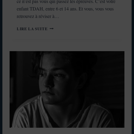
ce n’est pas vous qui passez les épreuves. C’est votre
U
E
enfant TDAH, entre 6 et 14 ans. Et vous, vous vous
D
retrouvez à réviser à…
E
C
A
LIRE LA SUITE
O
I
M
D
P
E
É
R
T
S
E
O
N
N
C
E
E
N
Q
F
U
A
I
N
V
T
O
T
U
D
S
A
É
H
P