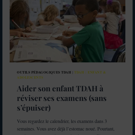
T
D
A
H
C
H
E
Z
L
A
F
E
OUTILS PÉDAGOGIQUES TDAH
TDAH : ENFANT &
|
M
ADOLESCENTS
M
Aider son enfant TDAH à
E
:
réviser ses examens (sans
L
s’épuiser)
E
M
A
Vous regardez le calendrier, les examens dans 3
S
semaines. Vous avez déjà l’estomac noué. Pourtant,
Q