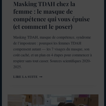
Masking TDAH chez la
R
R
I
E
femme : le masque de
T
L
I
compétence qui vous épuise
E
N
S
(et comment le poser)
E
C
R
R
É
Masking TDAH, masque de compétence, syndrome
I
V
S
de l’imposteure : pourquoi les femmes TDAH
È
E
compensent autant — les 7 visages du masque, son
L
S
coût caché, et un plan en 4 étapes pour commencer à
E
E
E
respirer sans tout casser. Sources scientifiques 2020-
T
N
A
2025.
2
G
0
M
I
LIRE LA SUITE
2
A
R
6
S
K
I
N
G