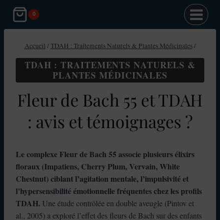
Aller
0
au
contenu
Accueil
/
TDAH : Traitements Naturels & Plantes Médicinales
/
TDAH : TRAITEMENTS NATURELS &
PLANTES MÉDICINALES
Fleur de Bach 55 et TDAH
: avis et témoignages ?
Le complexe Fleur de Bach 55 associe plusieurs élixirs
floraux (Impatiens, Cherry Plum, Vervain, White
Chestnut) ciblant l’agitation mentale, l’impulsivité et
l’hypersensibilité émotionnelle fréquentes chez les profils
TDAH.
Une étude contrôlée en double aveugle (Pintov et
al., 2005) a exploré l’effet des fleurs de Bach sur des enfants