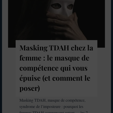
T
i
b
D
r
o
A
e
u
H
,
l
:
e
i
c
t
m
e
à
i
q
Masking TDAH chez la
q
q
u
u
u
femme : le masque de
e
e
e
l
l
compétence qui vous
:
a
l
c
épuise (et comment le
f
e
o
e
s
poser)
m
r
c
p
r
o
r
Masking TDAH, masque de compétence,
i
n
e
syndrome de l’imposteure : pourquoi les
t
d
n
femmes TDAH compensent autant — les 7