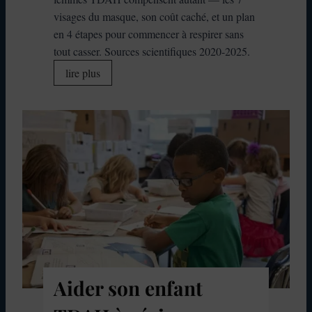
i
i
d
visages du masque, son coût caché, et un plan
n
t
r
en 4 étapes pour commencer à respirer sans
e
i
e
tout casser. Sources scientifiques 2020-2025.
r
o
l
M
lire plus
é
n
e
a
v
s
s
s
è
?
c
k
l
r
i
e
i
n
e
s
g
n
e
T
2
s
D
0
e
A
2
t
H
6
a
c
g
h
Aider son enfant
i
e
r