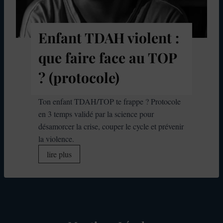
e
f
c
a
o
n
Enfant TDAH violent :
m
t
que faire face au TOP
p
T
é
D
? (protocole)
t
A
e
H
Ton enfant TDAH/TOP te frappe ? Protocole
n
à
en 3 temps validé par la science pour
c
r
désamorcer la crise, couper le cycle et prévenir
e
é
la violence.
q
v
u
E
lire plus
i
i
n
s
v
f
e
o
a
r
u
n
s
s
t
e