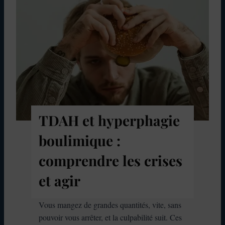
H
e
t
p
e
r
m
i
s
d
TDAH et hyperphagie
e
boulimique :
c
o
comprendre les crises
n
et agir
d
u
i
Vous mangez de grandes quantités, vite, sans
r
pouvoir vous arrêter, et la culpabilité suit. Ces