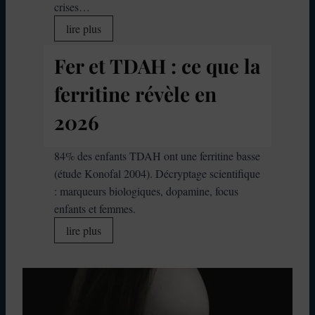
e
crises…
:
T
lire plus
p
D
o
Fer et TDAH : ce que la
A
u
H
ferritine révèle en
v
e
e
t
2026
z
h
-
y
84% des enfants TDAH ont une ferritine basse
v
p
(étude Konofal 2004). Décryptage scientifique
o
e
: marqueurs biologiques, dopamine, focus
u
r
enfants et femmes.
s
p
F
lire plus
c
h
e
o
a
r
n
g
e
d
i
t
u
e