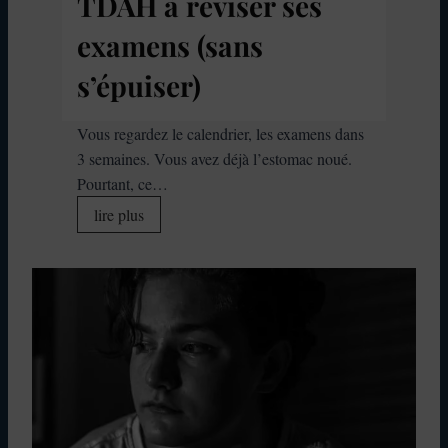
TDAH à réviser ses
z
l
examens (sans
a
s’épuiser)
f
e
m
Vous regardez le calendrier, les examens dans
m
3 semaines. Vous avez déjà l’estomac noué.
e
Pourtant, ce…
:
A
lire plus
l
i
e
d
m
e
a
r
s
s
q
o
u
n
e
e
d
n