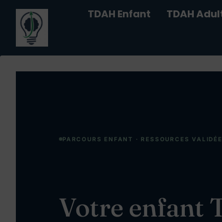
Aller
TDAH Enfant
TDAH Adul
au
contenu
PARCOURS ENFANT · RESSOURCES VALIDÉE
Votre enfant