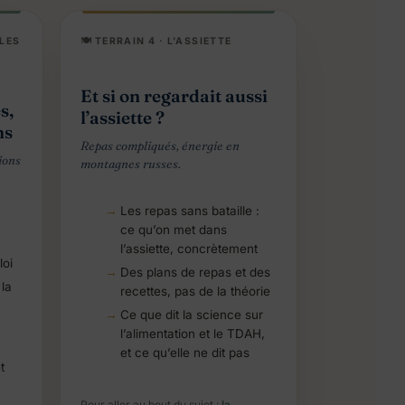
 LES
🍽️ TERRAIN 4 · L’ASSIETTE
Et si on regardait aussi
s,
l’assiette ?
ns
Repas compliqués, énergie en
ions
montagnes russes.
Les repas sans bataille :
ce qu’on met dans
l’assiette, concrètement
loi
Des plans de repas et des
 la
recettes, pas de la théorie
Ce que dit la science sur
l’alimentation et le TDAH,
et ce qu’elle ne dit pas
t
Pour aller au bout du sujet :
la