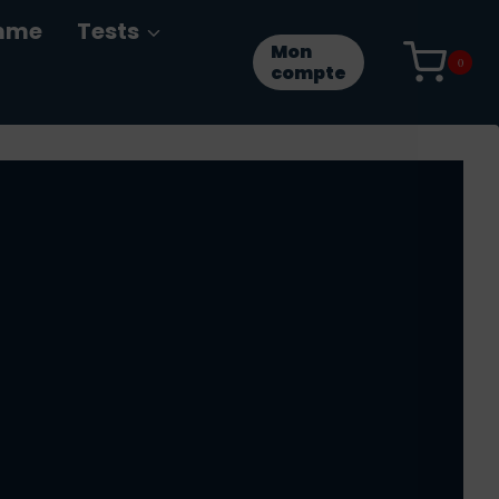
mme
Tests
Mon
0
compte