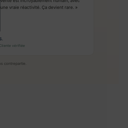
vente est incroyablement humain, avec
une vraie réactivité. Ça devient rare. »
S.
Cliente vérifiée
s contrepartie.