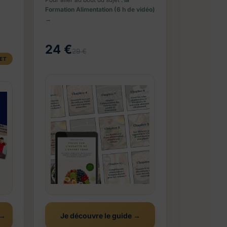
Formation Alimentation (6 h de vidéo)
→
24 €
29 €
LET
 →
Je découvre le guide →