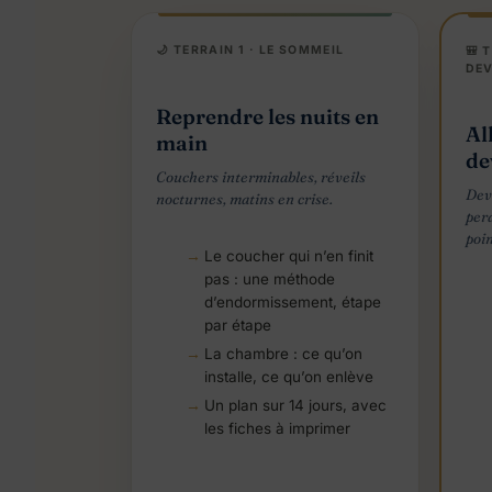
🌙 TERRAIN 1 · LE SOMMEIL
🎒 
DEV
Reprendre les nuits en
All
main
de
Couchers interminables, réveils
Devo
nocturnes, matins en crise.
per
poin
Le coucher qui n’en finit
pas : une méthode
d’endormissement, étape
par étape
La chambre : ce qu’on
installe, ce qu’on enlève
Un plan sur 14 jours, avec
les fiches à imprimer