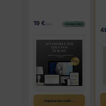
19 €
24 €
PREMIER PAS
4
J’apaise les nuits →