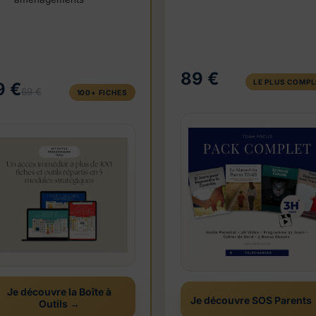
89 €
LE PLUS COMP
9 €
69 €
100+ FICHES
Je découvre la Boîte à
Je découvre SOS Parents
Outils →