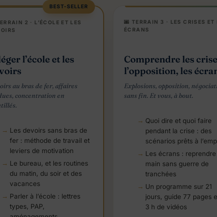
BEST-SELLER
🌆 TERRAIN 3 · LES CRISES ET
TERRAIN 2 · L’ÉCOLE ET LES
ÉCRANS
OIRS
Comprendre les crise
éger l’école et les
l’opposition, les écra
voirs
Explosions, opposition, négociat
irs au bras de fer, affaires
sans fin. Et vous, à bout.
dues, concentration en
tillés.
Quoi dire et quoi faire
Les devoirs sans bras de
pendant la crise : des
fer : méthode de travail et
scénarios prêts à l’emp
leviers de motivation
Les écrans : reprendre
Le bureau, et les routines
main sans guerre de
du matin, du soir et des
tranchées
vacances
Un programme sur 21
Parler à l’école : lettres
jours, guide 77 pages e
types, PAP,
3 h de vidéos
aménagements