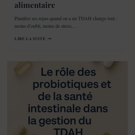
alimentaire
Planifier ses repas quand on a un TDAH change tout :
moins d’oubli, moins de stress,…
PLANIFICATION
LIRE LA SUITE
DES
REPAS
AVEC
UN
TDAH
:
L’ORGANISATION
EN
CUISINE,
CLÉ
DU
SUCCÈS
ALIMENTAIRE