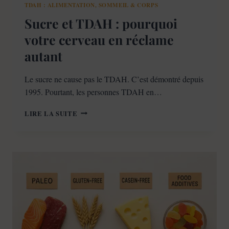
TDAH : ALIMENTATION, SOMMEIL & CORPS
Sucre et TDAH : pourquoi
votre cerveau en réclame
autant
Le sucre ne cause pas le TDAH. C’est démontré depuis
1995. Pourtant, les personnes TDAH en…
SUCRE
LIRE LA SUITE
ET
TDAH
:
POURQUOI
VOTRE
CERVEAU
EN
RÉCLAME
AUTANT