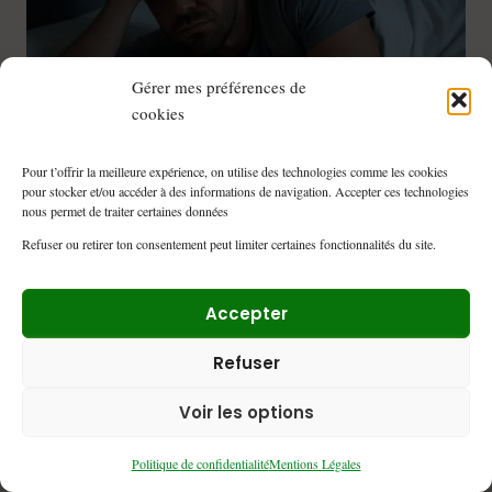
LA
DOPAMINE
ET
Gérer mes préférences de
LA
CONCENTRATION
cookies
Pour t’offrir la meilleure expérience, on utilise des technologies comme les cookies
pour stocker et/ou accéder à des informations de navigation. Accepter ces technologies
TDAH : ALIMENTATION, SOMMEIL & CORPS
TDAH
|
nous permet de traiter certaines données
ADULTE
TDAH COMORBIDITÉ ET MALADIES ASSOCIÉES
|
Refuser ou retirer ton consentement peut limiter certaines fonctionnalités du site.
TDAH et sommeil : 5
Solutions Clés à Découvrir
Accepter
Le lien entre TDAH et troubles du sommeil est souvent
Refuser
sous-estimé — pourtant, plus de 70…
TDAH
Voir les options
LIRE LA SUITE
ET
SOMMEIL
Politique de confidentialité
Mentions Légales
: