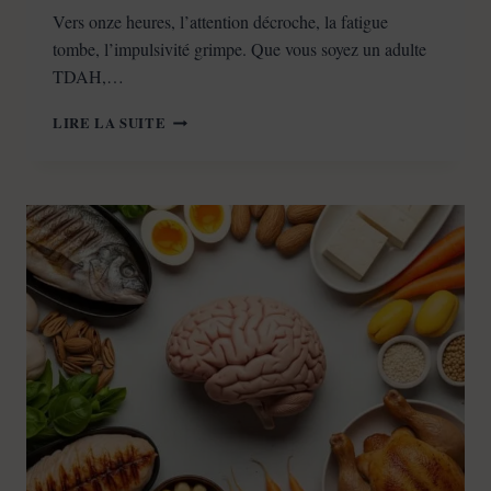
Vers onze heures, l’attention décroche, la fatigue
tombe, l’impulsivité grimpe. Que vous soyez un adulte
TDAH,…
PETIT-
LIRE LA SUITE
DÉJEUNER
ET
TDAH
:
QUE
MANGER
POUR
MIEUX
TENIR
LA
MATINÉE