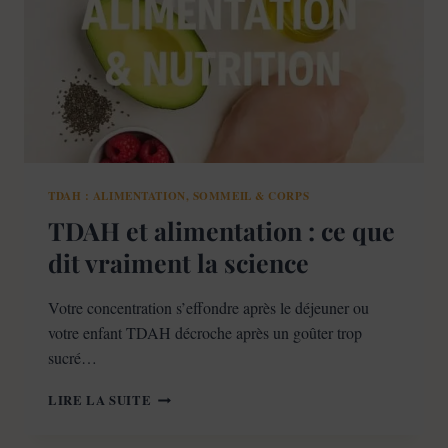
SCIENCE
(OMÉGA-
3,
FER,
ZINC,
MAGNÉSIUM,
VITAMINE
D)
TDAH : ALIMENTATION, SOMMEIL & CORPS
TDAH et alimentation : ce que
dit vraiment la science
Votre concentration s’effondre après le déjeuner ou
votre enfant TDAH décroche après un goûter trop
sucré…
TDAH
LIRE LA SUITE
ET
ALIMENTATION