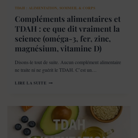
TDAH : ALIMENTATION, SOMMEIL & CORPS
Compléments alimentaires et
TDAH : ce que dit vraiment la
science (oméga-3, fer, zinc,
magnésium, vitamine D)
Disons-le tout de suite. Aucun complément alimentaire
ne traite ni ne guérit le TDAH. C’est un…
COMPLÉMENTS
LIRE LA SUITE
ALIMENTAIRES
ET
TDAH
:
CE
QUE
DIT
VRAIMENT
LA