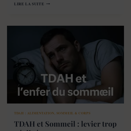
BOISSONS
LIRE LA SUITE
SUCRÉES
ET
TDAH
CHEZ
L’ENFANT
:
QUELS
DANGERS
CONCRETS
ET
QUE
PROPOSER
À
LA
PLACE
?
TDAH : ALIMENTATION, SOMMEIL & CORPS
TDAH et Sommeil : levier trop