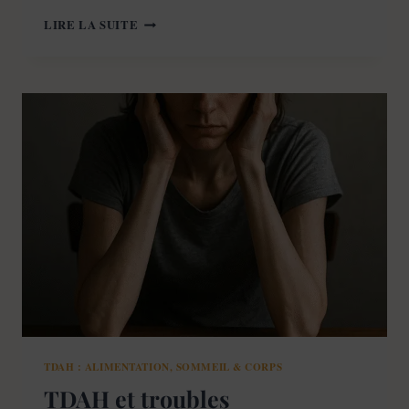
FORMATION
LIRE LA SUITE
TDAH
EN
LIGNE:
TRANSFORMEZ
VOTRE
ALIMENTATION
POUR
BOOSTER
VOTRE
CONCENTRATION
ET
RETROUVEZ
LA
SÉRÉNITÉ
(ADULTE
ET
ENFANT)
TDAH : ALIMENTATION, SOMMEIL & CORPS
TDAH et troubles