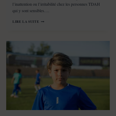
l’inattention ou l’irritabilité chez les personnes TDAH
qui y sont sensibles….
TDAH
LIRE LA SUITE
:
ALIMENTS
À
ÉVITER
(ET
COMMENT
LES
REMPLACER)