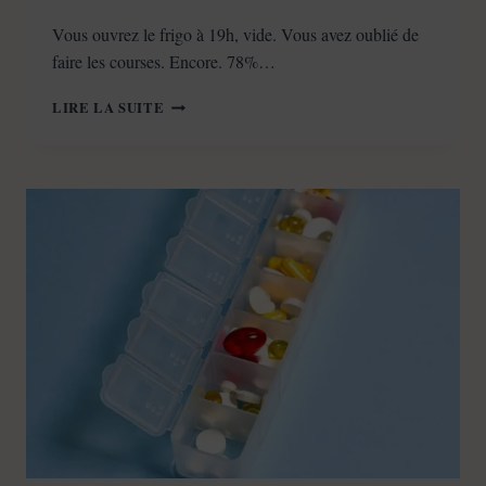
Vous ouvrez le frigo à 19h, vide. Vous avez oublié de
faire les courses. Encore. 78%…
ORGANISATION
LIRE LA SUITE
CUISINE
ET
COURSES
TDAH
:
ARRÊTER
LE
CHAOS
SANS
DEVENIR
PARFAIT