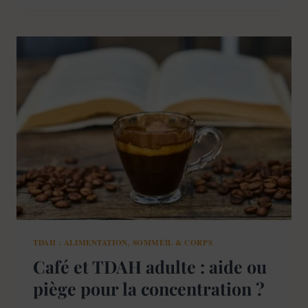
ET
TDAH
:
CE
QUE
LES
ÉTUDES
MONTRENT
VRAIMENT
TDAH : ALIMENTATION, SOMMEIL & CORPS
Café et TDAH adulte : aide ou
piège pour la concentration ?