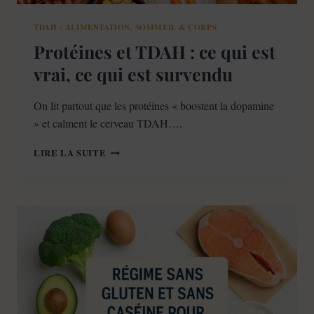
TDAH : ALIMENTATION, SOMMEIL & CORPS
Protéines et TDAH : ce qui est
vrai, ce qui est survendu
On lit partout que les protéines « boostent la dopamine
» et calment le cerveau TDAH….
PROTÉINES
LIRE LA SUITE
ET
TDAH
:
CE
QUI
EST
VRAI,
CE
QUI
EST
SURVENDU