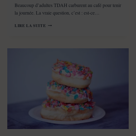
Beaucoup d’adultes TDAH carburent au café pour tenir
la journée. La vraie question, c’est : est-ce…
CAFÉ
LIRE LA SUITE
ET
TDAH
ADULTE
:
AIDE
OU
PIÈGE
POUR
LA
CONCENTRATION
?