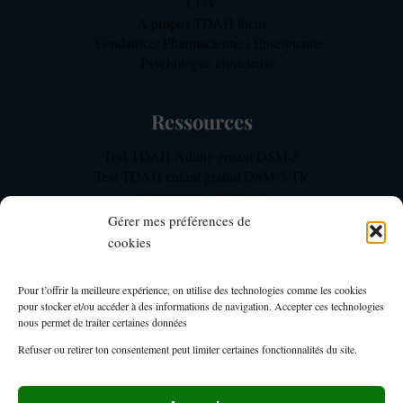
CGV
A propos TDAH focus
Fondatrice/ Pharmacienne / Enseignante
Psychologue clinicienne
Ressources
Test TDAH Adulte gratuit DSM-5
Test TDAH enfant gratuit DSM-5-TR
Sources scientifiques
Notre méthodologie d’expertise TDAH
Gérer mes préférences de
FAQ TDAH Focus
cookies
Mon Compte
Pour t’offrir la meilleure expérience, on utilise des technologies comme les cookies
pour stocker et/ou accéder à des informations de navigation. Accepter ces technologies
Mon compte TDAH Focus – Membres
nous permet de traiter certaines données
Page du tableau de bord formations
Refuser ou retirer ton consentement peut limiter certaines fonctionnalités du site.
Espace membre