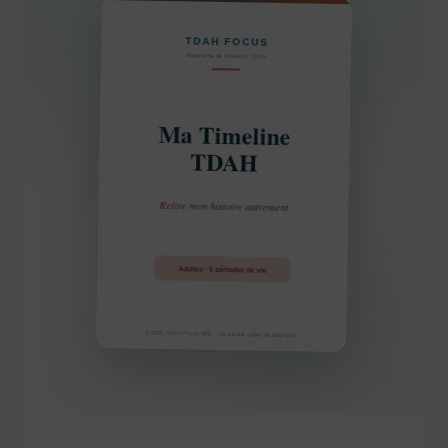
TDAH FOCUS
Plateforme de référence TDAH
Ma Timeline
TDAH
Relire mon histoire autrement
Adultes · 5 périodes de vie
© 2026 TDAH Focus SRL · n’a aucune valeur de diagnostic