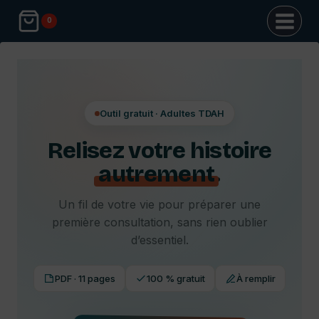
Aller
0
au
contenu
Outil gratuit · Adultes TDAH
Relisez votre histoire
autrement
.
Un fil de votre vie pour préparer une
première consultation, sans rien oublier
d’essentiel.
PDF · 11 pages
100 % gratuit
À remplir