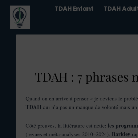
Aller
TDAH Enfant
TDAH Adul
au
contenu
TDAH : 7 phrases m
Quand on en arrive à penser « je deviens le problè
TDAH
qui n’a pas un manque de volonté mais un ce
les programm
Côté preuves, la littérature est nette:
Barkley
(revues et méta‑analyses 2010–2024).
ra