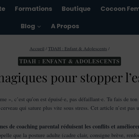
te
Formations
Boutique
Cocoon Fe
Blog
A Propos
Accueil
/
TDAH : Enfant & Adolescents
/
TDAH : ENFANT & ADOLESCENTS
agiques pour stopper l’es
me », c’est qu’on est épuisé·e, pas défaillant·e. Tu fais de to
rveau qui sature plus vite sous stress. Cet article n’est pas 
es de coaching parental réduisent les conflits et améliore
ppelle que la posture adulte (cadre clair, consigne brève, renf