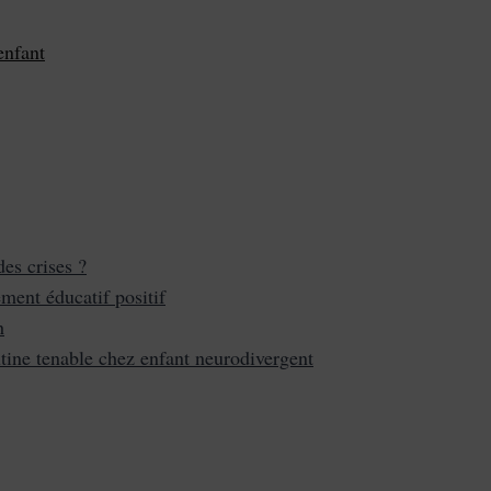
enfant
es crises ?
ement éducatif positif
h
utine tenable chez enfant neurodivergent