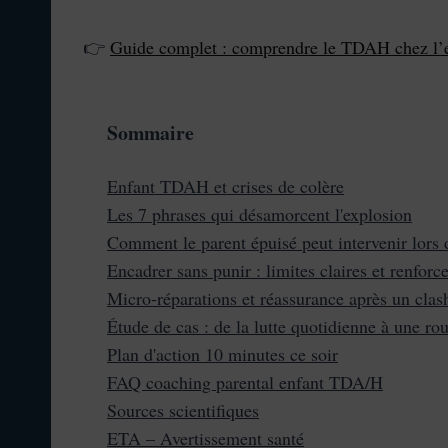
👉
Guide complet : comprendre le TDAH chez l’
Sommaire
Enfant TDAH et crises de colère
Les 7 phrases qui désamorcent l'explosion
Comment le parent épuisé peut intervenir lors d
Encadrer sans punir : limites claires et renforc
Micro‑réparations et réassurance après un clas
Étude de cas : de la lutte quotidienne à une ro
Plan d'action 10 minutes ce soir
FAQ coaching parental enfant TDA/H
Sources scientifiques
ETA – Avertissement santé