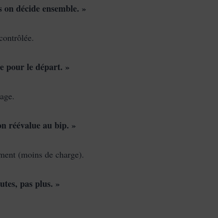
s on décide ensemble. »
contrôlée.
e pour le départ. »
çage.
on réévalue au bip. »
ement (moins de charge).
utes, pas plus. »