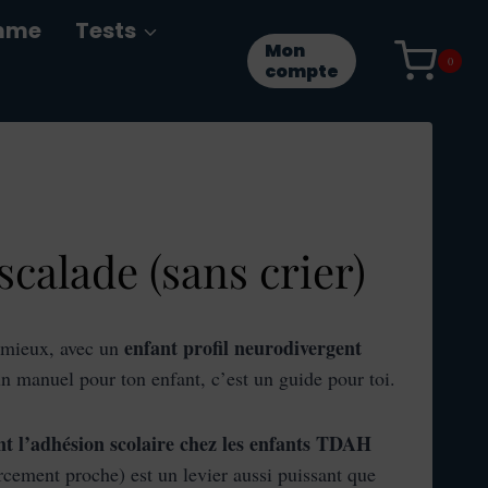
mme
Tests
Mon
0
compte
calade (sans crier)
enfant profil neurodivergent
n mieux, avec un
un manuel pour ton enfant, c’est un guide pour toi.
nt l’adhésion scolaire chez les enfants TDAH
orcement proche) est un levier aussi puissant que