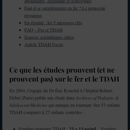
abondantes, dopamine et œstrogènes
Faut-il se supplémenter en fer ? Le protocole
rigoureux
En résumé : les 5 messages clés
FAQ – Fer et TDAH
Sources scientifiques citées
Article TDAH Focus
Ce que les études prouvent (et ne
prouvent pas) sur le fer et le TDAH
En 2004, l’équipe du Dr Éric Konofal à l’hôpital Robert-
Debré (Paris) publie une étude dans
Archives of Pediatric &
Adolescent Medicine
qui marque un tournant. Sur 53 enfants
TDAH comparés à 27 enfants contrôles :
23 ± 13 ng/mL
Ferritine moyenne TDAH :
. Ferritine