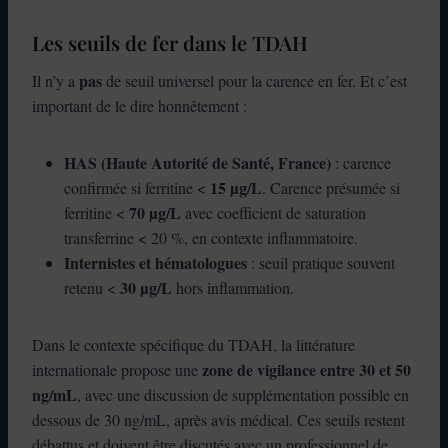
Les seuils de fer dans le TDAH
pas
Il n’y a
de seuil universel pour la carence en fer. Et c’est
important de le dire honnêtement :
HAS (Haute Autorité de Santé, France)
: carence
15 µg/L
confirmée si ferritine <
. Carence présumée si
70 µg/L
ferritine <
avec coefficient de saturation
transferrine < 20 %, en contexte inflammatoire.
Internistes et hématologues
: seuil pratique souvent
30 µg/L
retenu <
hors inflammation.
Dans le contexte spécifique du TDAH, la littérature
zone de vigilance entre 30 et 50
internationale propose une
ng/mL
, avec une discussion de supplémentation possible en
dessous de 30 ng/mL, après avis médical. Ces seuils restent
débattus et doivent être discutés avec un professionnel de