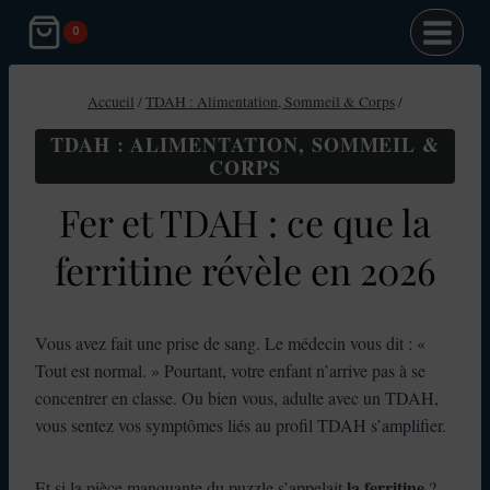
Aller
0
au
contenu
Accueil
/
TDAH : Alimentation, Sommeil & Corps
/
TDAH : ALIMENTATION, SOMMEIL &
CORPS
Fer et TDAH : ce que la
ferritine révèle en 2026
Vous avez fait une prise de sang. Le médecin vous dit : «
Tout est normal. » Pourtant, votre enfant n’arrive pas à se
concentrer en classe. Ou bien vous, adulte avec un TDAH,
vous sentez vos symptômes liés au profil TDAH s’amplifier.
la ferritine
Et si la pièce manquante du puzzle s’appelait
?