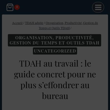
Aller
0
au
contenu
Accueil
/
TDAH adulte
/
Organisation, Productivité, Gestion du
Temps et Outils TDAH
/
ORGANISATION, PRODUCTIVITÉ,
GESTION DU TEMPS ET OUTILS TDAH
UNCATEGORIZED
TDAH au travail : le
guide concret pour ne
plus s’effondrer au
bureau