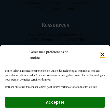
Fondatrice/ Pharmacienne / Enseignante
Psychologue clinicienne
Ressources
Test TDAH Adulte gratuit DSM-5
Test TDAH enfant gratuit DSM-5-TR
Sources scientifiques
Notre méthodologie d’expertise TDAH
Gérer mes préférences de
FAQ TDAH Focus
cookies
Mon Compte
Pour t’offrir la meilleure expérience, on utilise des technologies comme les cookies
pour stocker et/ou accéder à des informations de navigation. Accepter ces technologies
Mon compte TDAH Focus – Membres
nous permet de traiter certaines données
Page du tableau de bord formations
Refuser ou retirer ton consentement peut limiter certaines fonctionnalités du site.
Espace membre
Accepter