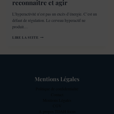
reconnaître et agir
L’hyperactivité n’est pas un excès d’énergie. C’est un
défaut de régulation. Le cerveau hyperactif ne
produit…
HYPERACTIVITÉ
LIRE LA SUITE
:
COMPRENDRE,
RECONNAÎTRE
ET
AGIR
Mentions Légales
Politique de confidentialité
Contact
Mentions Légales
CGV
A propos TDAH focus