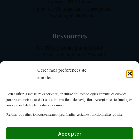
A propos TDAH focus
Fondatrice/ Pharmacienne / Enseignante
Psychologue clinicienne
Ressources
Test TDAH Adulte gratuit DSM-5
Test TDAH enfant gratuit DSM-5-TR
Sources scientifiques
Notre méthodologie d’expertise TDAH
Gérer mes préférences de
FAQ TDAH Focus
cookies
Mon Compte
Pour t’offrir la meilleure expérience, on utilise des technologies comme les cookies
pour stocker et/ou accéder à des informations de navigation. Accepter ces technologies
Mon compte TDAH Focus – Membres
nous permet de traiter certaines données
Page du tableau de bord formations
Refuser ou retirer ton consentement peut limiter certaines fonctionnalités du site.
Espace membre
Accepter