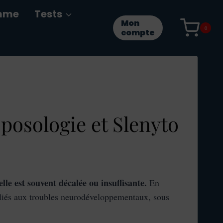
mme
Tests
Mon
0
compte
 posologie et Slenyto
le est souvent décalée ou insuffisante.
En
l liés aux troubles neurodéveloppementaux, sous