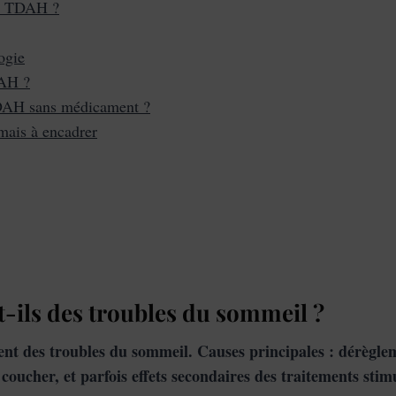
le TDAH ?
ogie
DAH ?
DAH sans médicament ?
mais à encadrer
-ils des troubles du sommeil ?
nt des troubles du sommeil. Causes principales : dérèglem
coucher, et parfois effets secondaires des traitements stim