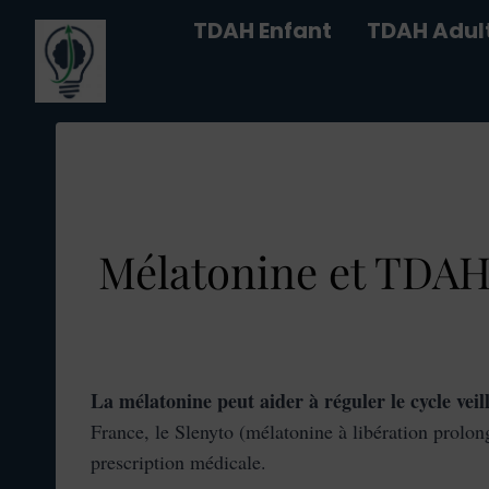
Aller
TDAH Enfant
TDAH Adul
au
contenu
Mélatonine et TDAH c
La mélatonine peut aider à réguler le cycle veil
France, le Slenyto (mélatonine à libération prolo
prescription médicale.