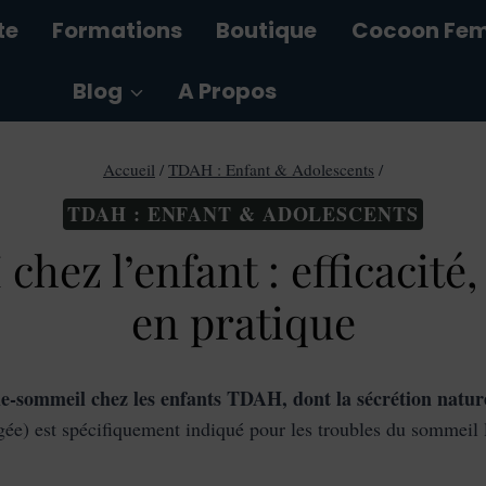
te
Formations
Boutique
Cocoon Fe
Blog
A Propos
Accueil
/
TDAH : Enfant & Adolescents
/
TDAH : ENFANT & ADOLESCENTS
hez l’enfant : efficacité,
en pratique
le-sommeil chez les enfants TDAH, dont la sécrétion naturel
ngée) est spécifiquement indiqué pour les troubles du sommei